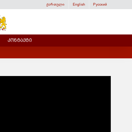
ქართული
English
Русский
ᲙᲝᲜᲢᲐᲥᲢᲘ