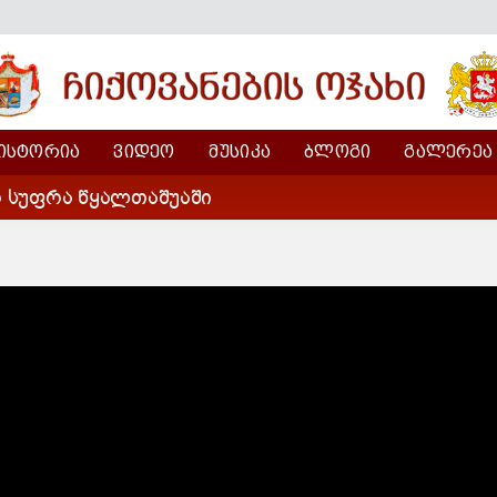
ᲘᲡᲢᲝᲠᲘᲐ
ᲕᲘᲓᲔᲝ
ᲛᲣᲡᲘᲙᲐ
ᲑᲚᲝᲒᲘ
ᲒᲐᲚᲔᲠᲔᲐ
ო სუფრა წყალთაშუაში