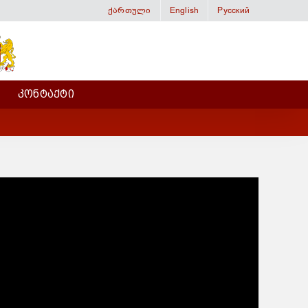
ქართული
English
Русский
ᲙᲝᲜᲢᲐᲥᲢᲘ