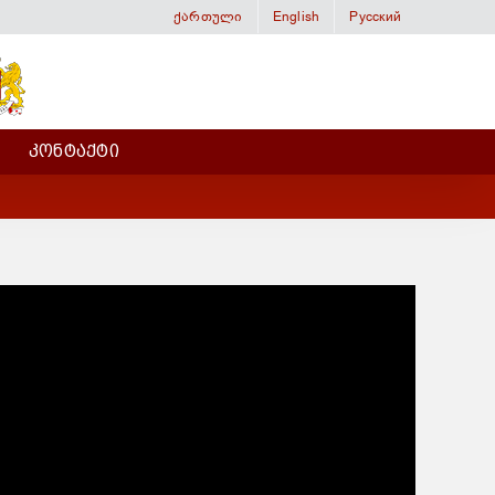
ქართული
English
Русский
ᲙᲝᲜᲢᲐᲥᲢᲘ