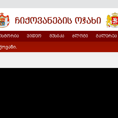
ᲘᲡᲢᲝᲠᲘᲐ
ᲕᲘᲓᲔᲝ
ᲛᲣᲡᲘᲙᲐ
ᲑᲚᲝᲒᲘ
ᲒᲐᲚᲔᲠᲔᲐ
ქოვანი.