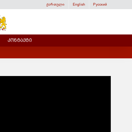
ქართული
English
Русский
ᲙᲝᲜᲢᲐᲥᲢᲘ