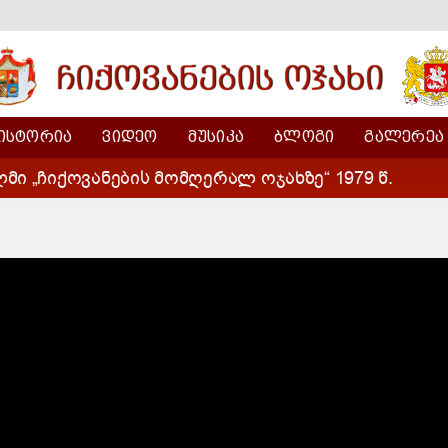
ᲘᲡᲢᲝᲠᲘᲐ
ᲕᲘᲓᲔᲝ
ᲛᲣᲡᲘᲙᲐ
ᲑᲚᲝᲒᲘ
ᲒᲐᲚᲔᲠᲔᲐ
ი „ჩიქოვანების მომღერალ ოჯახზე“ 1979 წ.