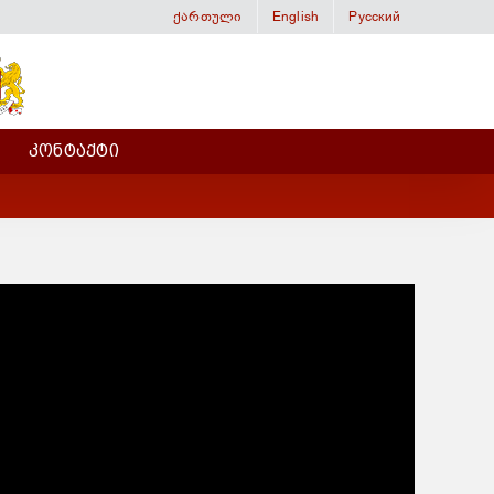
ქართული
English
Русский
ᲙᲝᲜᲢᲐᲥᲢᲘ