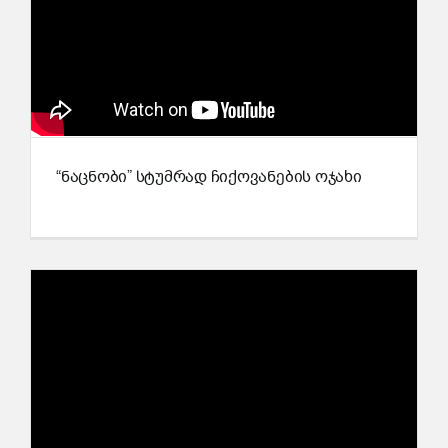
“ნაცნობი” სტუმრად ჩიქოვანების ოჯახი