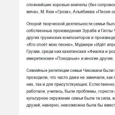
сложнейшие хоровые акапелы (без сопровож
меча», М. Кюи «Гроза», Альябиева «Песня о
Опорой творческой деятельности семьи была
собственные произведения Зураба и Гиглы Ч
других грузинских композиторов и произве
«Кто споёт мою песню», Муджири «Идёт апр
Грузии, среди них кахетинская «Фиалка и ро
имеретинские «Походные» и многие другие.
Семейные репетиции семьи Чиковани были п
проходили, что часто даже не замечали, как
них, так и для присутствующих. Естественн
работали, учились, были проблемы, горести
культурное окружение семьи была та сила, 
друзей, наверно, невозможна была бы вмес