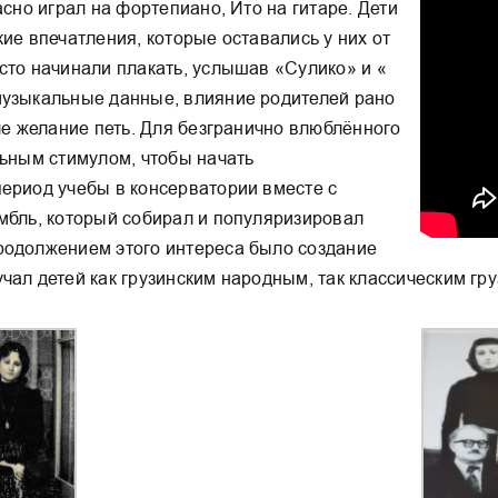
асно играл на фортепиано, Ито на гитаре. Дети
ие впечатления, которые оставались у них от
сто начинали плакать, услышав «Сулико» и «
музыкальные данные, влияние родителей рано
ле желание петь. Для безгранично влюблённого
льным стимулом, чтобы начать
период учебы в консерватории вместе с
мбль, который собирал и популяризировал
родолжением этого интереса было создание
чал детей как грузинским народным, так классическим гр