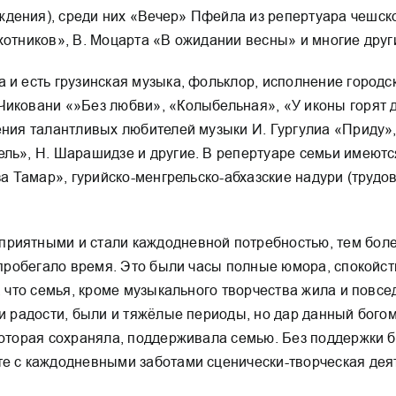
дения), среди них «Вечер» Пфейла из репертуара чешско
хотников», В. Моцарта «В ожидании весны» и многие друг
 и есть грузинская музыка, фольклор, исполнение городс
иковани «»Без любви», «Колыбельная», «У иконы горят дв
дения талантливых любителей музыки И. Гургулиа «Приду
ель», Н. Шарашидзе и другие. В репертуаре семьи имеют
за Тамар», гурийско-менгрельско-абхазские надури (трудо
риятными и стали каждодневной потребностью, тем более 
 пробегало время. Это были часы полные юмора, спокойств
о, что семья, кроме музыкального творчества жила и пов
 и радости, были и тяжёлые периоды, но дар данный богом
которая сохраняла, поддерживала семью. Без поддержки ба
те с каждодневными заботами сценически-творческая дея