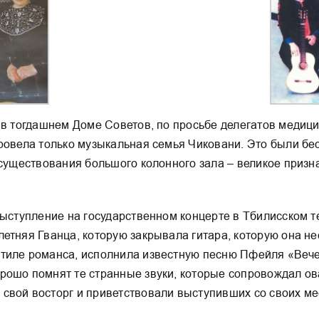
 в тогдашнем Доме Советов, по просьбе делегатов медиц
ровела только музыкальная семья Чиковани. Это были бе
 существования большого колонного зала – великое призн
выступление на государственном концерте в Тбилисском т
етняя Гванца, которую закрывала гитара, которую она нес
тиле романса, исполнила известную песню Пфейля «Вече
ошо помнят те странные звуки, которые сопровождал ова
свой восторг и приветствовали выступивших со своих ме