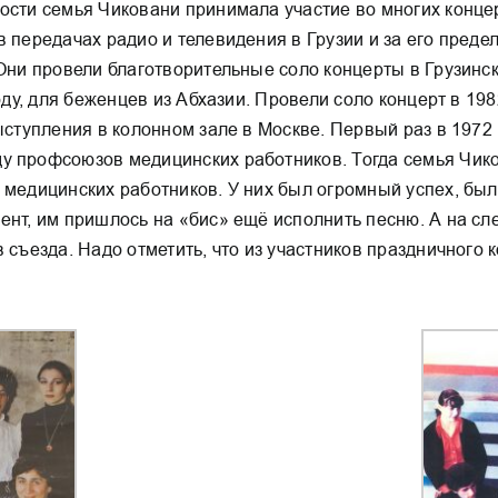
ности семья Чиковани принимала участие во многих конц
 передачах радио и телевидения в Грузии и за его преде
 Они провели благотворительные соло концерты в Грузинс
году, для беженцев из Абхазии. Провели соло концерт в 1
выступления в колонном зале в Москве. Первый раз в 1972
ду профсоюзов медицинских работников. Тогда семья Чи
 медицинских работников. У них был огромный успех, был
ент, им пришлось на «бис» ещё исполнить песню. А на сл
 съезда. Надо отметить, что из участников праздничного