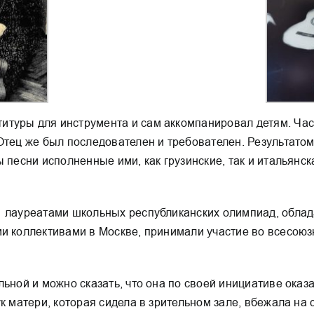
туры для инструмента и сам аккомпанировал детям. Част
тец же был последователен и требователен. Результатом э
 песни исполненные ими, как грузинские, так и итальянс
 лауреатами школьных республиканских олимпиад, облада
ми коллективами в Москве, принимали участие во всесою
льной и можно сказать, что она по своей инициативе оказ
к матери, которая сидела в зрительном зале, вбежала на 