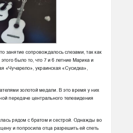
о занятие сопровождалось слезами, так как
того было то, что 7 и 6 летние Марика и
кая «Чучарело», украинская «Сусидка»,
телями золотой медали. В это время у них
зной передаче центрального телевидения
алась рядом с братом и сестрой. Однажды во
сцену и попросила отца разрешить ей спеть