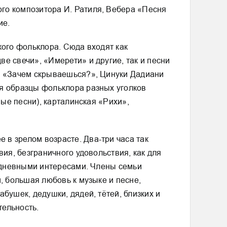
го композитора И. Ратиля, Вебера «Песня
ие.
кого фольклора. Сюда входят как
е свечи», «Имерети» и другие, так и песни
», «Зачем скрываешься?», Цинуки Дадиани
ся образцы фольклора разных уголков
вые песни), карталинская «Рихи»,
в зрелом возрасте. Два-три часа так
ия, безграничного удовольствия, как для
седневными интересами. Члены семьи
, большая любовь к музыке и песне,
бушек, дедушки, дядей, тётей, близких и
тельность.