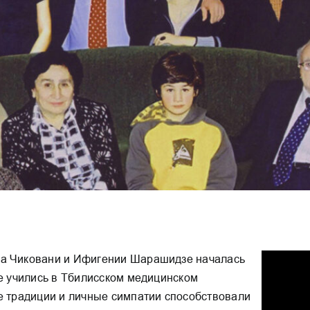
ба Чиковани и Ифигении Шарашидзе началась
те учились в Тбилисском медицинском
ые традиции и личные симпатии способствовали