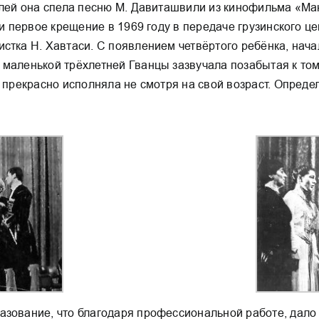
елей она спела песню М. Давиташвили из кинофильма «Ман
ли первое крещение в 1969 году в передаче грузинского 
стка Н. Хавтаси. С появлением четвёртого ребёнка, нача
маленькой трёхлетней Гванцы зазвучала позабытая к том
, прекрасно исполняла не смотря на свой возраст. Опреде
азование, что благодаря профессиональной работе, дало 