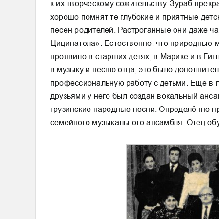
к их творческому сожительству. Зураб прекр
хорошо помнят те глубокие и приятные детск
песен родителей. Растроганные они даже ча
Цицинатела». Естественно, что природные 
проявило в старших детях, в Марике и в Гиг
в музыку и песню отца, это было дополните
профессиональную работу с детьми. Ещё в 
друзьями у него был создан вокальный анса
грузинские народные песни. Определённо п
семейного музыкального ансамбля. Отец обу