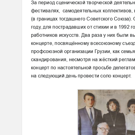
За период сценической творческой деятель
фестивалях, самодеятельных коллективов, в
(в границах тогдашнего Советского Союза).
году, для пострадавших от стихии и в 1992 
работников искусств. Два раза у них были 
концерте, посвящённому всесоюзному съез
профсоюзной организации Грузии, как семья
скандирования, несмотря на жёсткий реглам
концерт по настоятельной просьбе делегатов
на следующий день провести соло концерт.