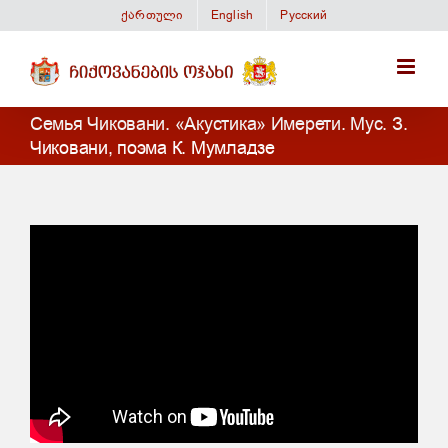
Skip
ქართული
English
Русский
to
content
Семья Чиковани. «Акустика» Имерети. Мус. З.
Чиковани, поэма К. Мумладзе